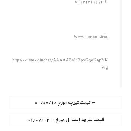
📱۰۹۱۲۱۲۲۱۶۷۴
💻Www.koromit.ir
https://t.me/joinchat/AAAAAEnI1ZpxGgoK9pYK
Wg
ر
P
قیمت تیرچه مورخ ۰۱/۰۷/۱۰
r
ا
e
N
قیمت تیرچه ایده آل مورخ ۰۱/۰۷/۱۲
ه
v
e