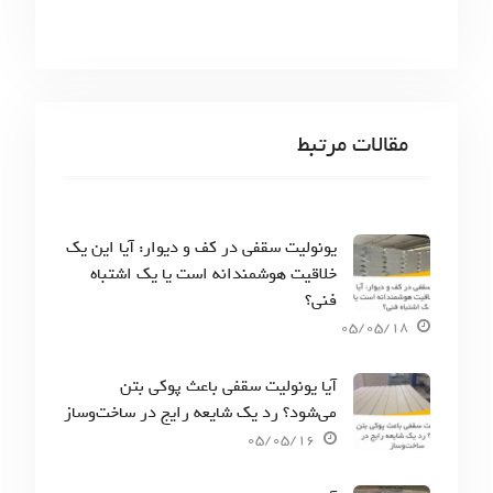
مقالات مرتبط
یونولیت سقفی در کف و دیوار: آیا این یک
خلاقیت هوشمندانه است یا یک اشتباه
فنی؟
05/05/18
آیا یونولیت سقفی باعث پوکی بتن
می‌شود؟ رد یک شایعه رایج در ساخت‌وساز
05/05/16