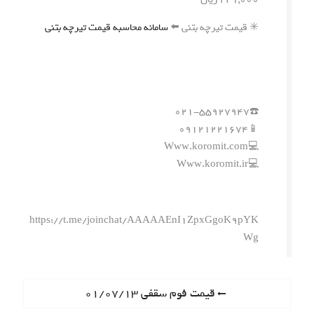
✳️ قیمت تیرچه بتنی ⬅️
سامانه محاسبه قیمت تیرچه بتنی
☎️۰۲۱-۵۵۹۲۷۹۴۷
📱۰۹۱۲۱۲۲۱۶۷۴
💻Www.koromit.com
💻Www.koromit.ir
https://t.me/joinchat/AAAAAEnI1ZpxGgoK9pYK
Wg
ر
P
قیمت فوم سقفی ۰۱/۰۷/۱۳
r