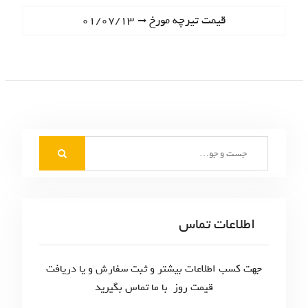
ا
e
N
قیمت تیرچه مورخ ۰۱/۰۷/۱۳
ه
v
e
i
ب
x
o
t
ر
u
p
s
ی
o
p
s
ن
o
t
S
s
و
:
e
t
ش
a
:
r
ت
c
اطلاعات تماس
ه‌
h
f
ه
o
جهت کسب اطلاعات بیشتر و ثبت سفارش و یا دریافت
ا
r
قیمت روز با ما تماس بگیرید
: