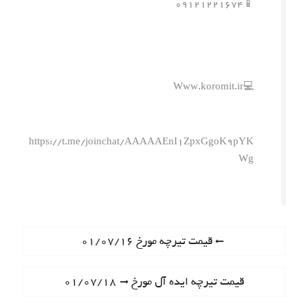
📱۰۹۱۲۱۲۲۱۶۷۴
💻Www.koromit.ir
https://t.me/joinchat/AAAAAEnI1ZpxGgoK9pYK
Wg
ر
P
قیمت تیرچه مورخ ۰۱/۰۷/۱۶
r
ا
e
N
قیمت تیرچه ایده آل مورخ ۰۱/۰۷/۱۸
ه
v
e