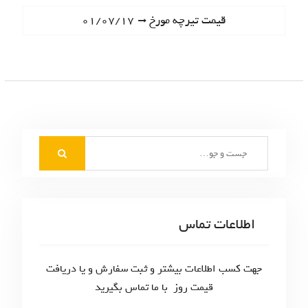
ا
e
N
قیمت تیرچه مورخ ۰۱/۰۷/۱۷
ه
v
e
i
ب
x
o
t
ر
u
p
s
ی
o
p
s
ن
o
t
S
s
و
:
e
t
ش
a
:
r
ت
c
اطلاعات تماس
ه‌
h
f
ه
o
جهت کسب اطلاعات بیشتر و ثبت سفارش و یا دریافت
ا
r
قیمت روز با ما تماس بگیرید
: