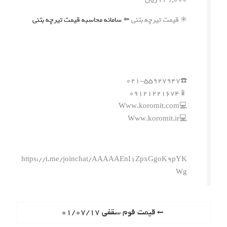
✳️ قیمت تیرچه بتنی ⬅️
سامانه محاسبه قیمت تیرچه بتنی
☎️۰۲۱-۵۵۹۲۷۹۴۷
📱۰۹۱۲۱۲۲۱۶۷۴
💻Www.koromit.com
💻Www.koromit.ir
https://t.me/joinchat/AAAAAEnI1ZpxGgoK9pYK
Wg
ر
P
قیمت فوم سقفی ۰۱/۰۷/۱۷
r