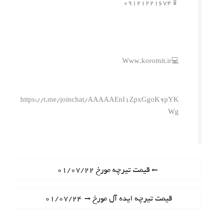
📱۰۹۱۲۱۲۲۱۶۷۴
💻Www.koromit.ir
https://t.me/joinchat/AAAAAEnI1ZpxGgoK9pYK
Wg
ر
P
قیمت تیرچه مورخ ۰۱/۰۷/۲۲
r
ا
e
N
قیمت تیرچه ایده آل مورخ ۰۱/۰۷/۲۴
ه
v
e