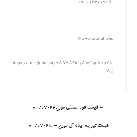
📱۰۹۱۲۱۲۲۱۶۷۴
💻Www.koromit.ir
https://t.me/joinchat/AAAAAEnI1ZpxGgoK9pYK
Wg
ر
P
قیمت فوم سقفی مورخ۰۱/۰۷/۲۴
r
ا
e
N
قیمت تیرچه ایده آل مورخ ۰۱/۰۷/۲۵
ه
v
e