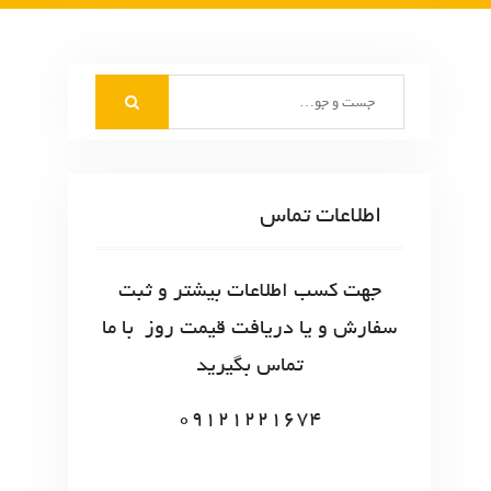
S
e
a
r
c
اطلاعات تماس
h
f
o
جهت کسب اطلاعات بیشتر و ثبت
r
سفارش و یا دریافت قیمت روز با ما
:
تماس بگیرید
09121221674