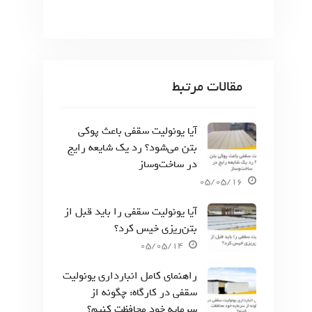
مقالات مرتبط
آیا یونولیت سقفی باعث پوکی
بتن می‌شود؟ رد یک شایعه رایج
در ساخت‌وساز
05/05/16
آیا یونولیت سقفی را باید قبل از
بتن‌ریزی خیس کرد؟
05/05/14
راهنمای کامل انبارداری یونولیت
سقفی در کارگاه: چگونه از
سرمایه خود محافظت کنیم؟