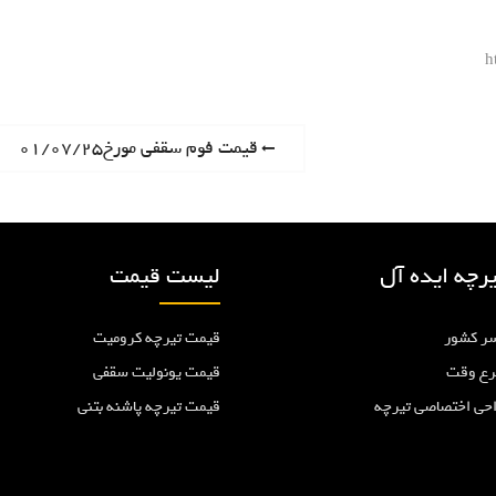
h
P
قیمت فوم سقفی مورخ۰۱/۰۷/۲۵
r
e
v
i
رچه ایده آل
لیست قیمت
o
u
ر کشور
قیمت تیرچه کرومیت
s
p
رع وقت
قیمت یونولیت سقفی
o
احی اختصاصی تیرچه
قیمت تیرچه پاشنه بتنی
s
t
: