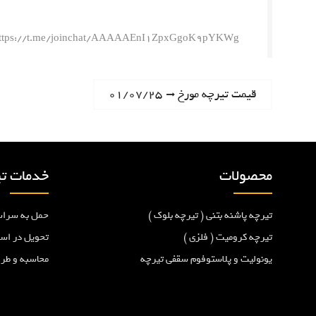
ttps://t.me/joinchat/AAAAAEnI1ZpxGgoK9pYKWg
ر
N
قیمت تیرچه مورخ ۰۱/۰۷/۲۵
e
ا
x
t
ه
p
محصولات
خدمات تی
o
ب
s
تیرچه پاشنه بتنی ( تیرچه بلوک )
حمل به سراس
t
ر
:
تیرچه کرومیت ( فلزی )
تحویل در اس
یونولیت و پلاستوفوم سقفی تیرچه
محاسبه و طر
ی
ن