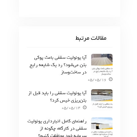
مقالات مرتبط
آیا یونولیت سقفی باعث پوکی
بتن می‌شود؟ رد یک شایعه رایج
در ساخت‌وساز
05/05/16
آیا یونولیت سقفی را باید قبل از
بتن‌ریزی خیس کرد؟
05/05/14
راهنمای کامل انبارداری یونولیت
سقفی در کارگاه: چگونه از
سرمایه خود محافظت کنیم؟