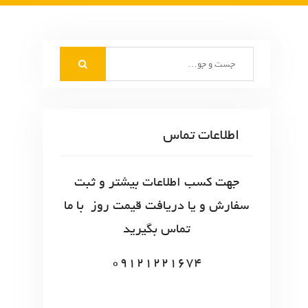
S
e
a
r
c
اطلاعات تماس
h
f
o
جهت کسب اطلاعات بیشتر و ثبت
r
سفارش و یا دریافت قیمت روز با ما
:
تماس بگیرید
09121221674