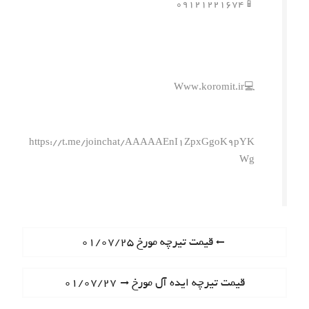
📱۰۹۱۲۱۲۲۱۶۷۴
💻Www.koromit.ir
https://t.me/joinchat/AAAAAEnI1ZpxGgoK9pYK
Wg
ر
P
قیمت تیرچه مورخ ۰۱/۰۷/۲۵
r
ا
e
N
قیمت تیرچه ایده آل مورخ ۰۱/۰۷/۲۷
ه
v
e