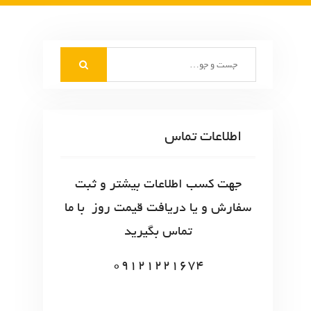
S
e
a
r
c
اطلاعات تماس
h
f
o
جهت کسب اطلاعات بیشتر و ثبت
r
سفارش و یا دریافت قیمت روز با ما
:
تماس بگیرید
09121221674