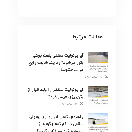
مقالات مرتبط
آیا یونولیت سقفی باعث پوکی
بتن می‌شود؟ رد یک شایعه رایج
در ساخت‌وساز
05/05/16
آیا یونولیت سقفی را باید قبل از
بتن‌ریزی خیس کرد؟
05/05/14
راهنمای کامل انبارداری یونولیت
سقفی در کارگاه: چگونه از
سرمایه خود محافظت کنیم؟