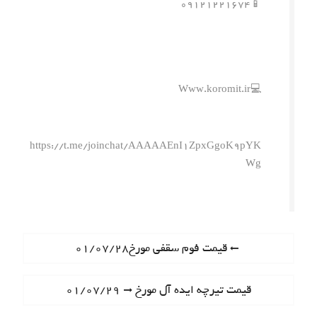
📱۰۹۱۲۱۲۲۱۶۷۴
💻Www.koromit.ir
https://t.me/joinchat/AAAAAEnI1ZpxGgoK9pYK
Wg
ر
P
قیمت فوم سقفی مورخ۰۱/۰۷/۲۸
r
ا
e
N
قیمت تیرچه ایده آل مورخ ۰۱/۰۷/۲۹
ه
v
e