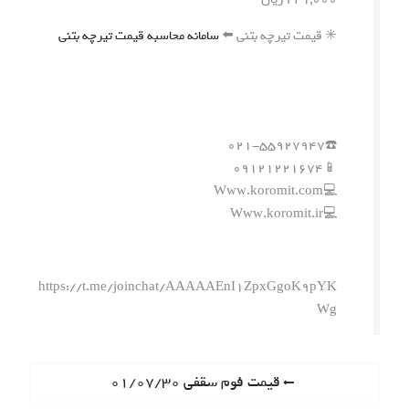
✳️ قیمت تیرچه بتنی ⬅️
سامانه محاسبه قیمت تیرچه بتنی
☎️۰۲۱-۵۵۹۲۷۹۴۷
📱۰۹۱۲۱۲۲۱۶۷۴
💻Www.koromit.com
💻Www.koromit.ir
https://t.me/joinchat/AAAAAEnI1ZpxGgoK9pYK
Wg
ر
P
قیمت فوم سقفی ۰۱/۰۷/۳۰
r