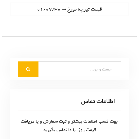
ا
e
N
قیمت تیرچه مورخ ۰۱/۰۷/۳۰
ه
v
e
i
ب
x
o
t
ر
u
p
s
ی
o
p
s
ن
o
t
S
s
و
:
e
t
ش
a
:
r
ت
c
اطلاعات تماس
ه‌
h
f
ه
o
جهت کسب اطلاعات بیشتر و ثبت سفارش و یا دریافت
ا
r
قیمت روز با ما تماس بگیرید
: