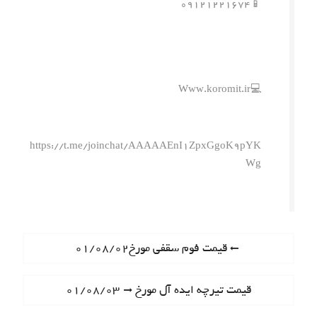
📱۰۹۱۲۱۲۲۱۶۷۴
💻Www.koromit.ir
https://t.me/joinchat/AAAAAEnI1ZpxGgoK9pYK
Wg
ر
P
قیمت فوم سقفی مورخ۰۱/۰۸/۰۲
r
ا
e
N
قیمت تیرچه ایده آل مورخ ۰۱/۰۸/۰۳
ه
v
e