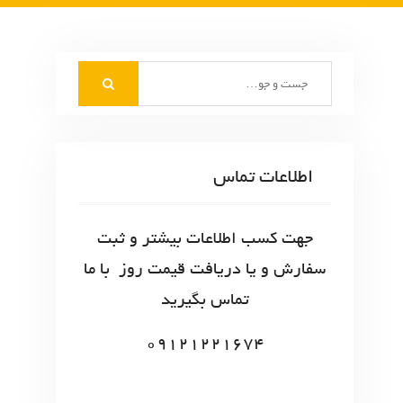
S
e
a
r
c
اطلاعات تماس
h
f
o
جهت کسب اطلاعات بیشتر و ثبت
r
سفارش و یا دریافت قیمت روز با ما
:
تماس بگیرید
09121221674