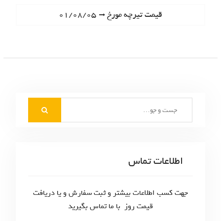
ا
e
N
قیمت تیرچه مورخ ۰۱/۰۸/۰۵
ه
v
e
i
ب
x
o
t
ر
u
p
s
ی
o
p
s
ن
o
t
S
s
و
:
e
t
ش
a
:
r
ت
c
اطلاعات تماس
ه‌
h
f
ه
o
جهت کسب اطلاعات بیشتر و ثبت سفارش و یا دریافت
ا
r
قیمت روز با ما تماس بگیرید
: