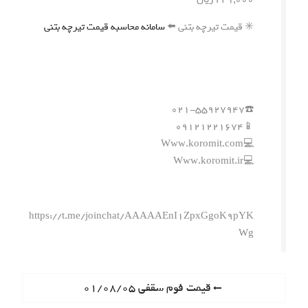
✳️ قیمت تیرچه بتنی ⬅️
سامانه محاسبه قیمت تیرچه بتنی
☎️۰۲۱-۵۵۹۲۷۹۴۷
📱۰۹۱۲۱۲۲۱۶۷۴
💻Www.koromit.com
💻Www.koromit.ir
https://t.me/joinchat/AAAAAEnI1ZpxGgoK9pYK
Wg
ر
P
قیمت فوم سقفی ۰۱/۰۸/۰۵
r