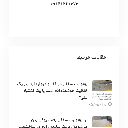
09121221674
مقالات مرتبط
یونولیت سقفی در کف و دیوار: آیا این یک
خلاقیت هوشمندانه است یا یک اشتباه
فنی؟
05/05/18
آیا یونولیت سقفی باعث پوکی بتن
می‌شود؟ رد یک شایعه رایج در ساخت‌وساز