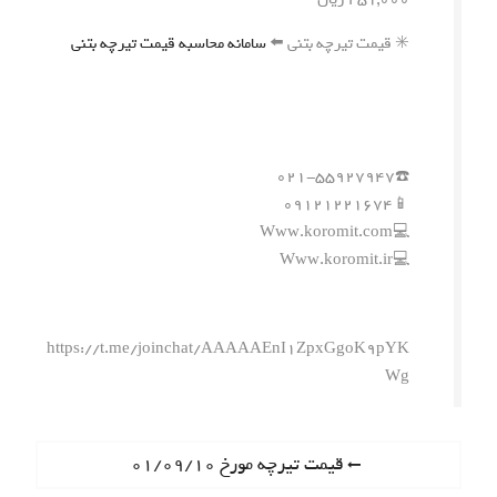
✳️ قیمت تیرچه بتنی ⬅️
سامانه محاسبه قیمت تیرچه بتنی
☎️۰۲۱-۵۵۹۲۷۹۴۷
📱۰۹۱۲۱۲۲۱۶۷۴
💻Www.koromit.com
💻Www.koromit.ir
https://t.me/joinchat/AAAAAEnI1ZpxGgoK9pYK
Wg
ر
P
قیمت تیرچه مورخ ۰۱/۰۹/۱۰
r