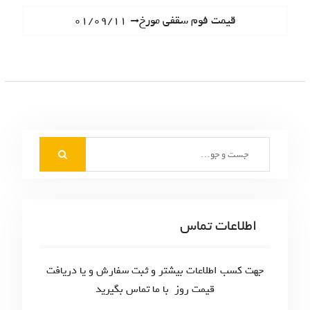
ا
e
N
قیمت فوم سقفی مورخ۰۱/۰۹/۱۱
ه
v
e
i
ب
x
o
t
ر
u
p
s
ی
o
p
s
ن
o
t
S
s
و
:
e
t
ش
a
:
r
ت
c
اطلاعات تماس
ه‌
h
f
ه
o
جهت کسب اطلاعات بیشتر و ثبت سفارش و یا دریافت
ا
r
قیمت روز با ما تماس بگیرید
: