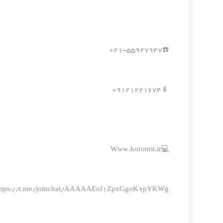
☎️۰۲۱-۵۵۹۲۷۹۴۷
📱۰۹۱۲۱۲۲۱۶۷۴
💻Www.koromit.ir
ttps://t.me/joinchat/AAAAAEnI1ZpxGgoK9pYKWg