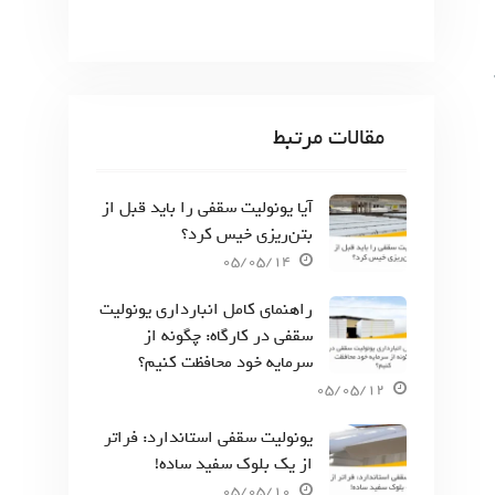
مقالات مرتبط
آیا یونولیت سقفی را باید قبل از
بتن‌ریزی خیس کرد؟
05/05/14
راهنمای کامل انبارداری یونولیت
سقفی در کارگاه: چگونه از
سرمایه خود محافظت کنیم؟
05/05/12
یونولیت سقفی استاندارد: فراتر
از یک بلوک سفید ساده!
05/05/10