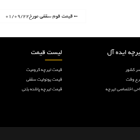
P
قیمت فوم سقفی مورخ۰۱/۰۹/۲۲
r
e
v
i
رچه ایده آل
لیست قیمت
o
u
ر کشور
قیمت تیرچه کرومیت
s
p
رع وقت
قیمت یونولیت سقفی
o
احی اختصاصی تیرچه
قیمت تیرچه پاشنه بتنی
s
t
: