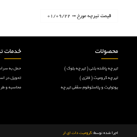
ر
N
قیمت تیرچه مورخ ۰۱/۰۹/۲۲
e
ا
x
t
ه
p
محصولات
خدمات تی
o
ب
s
تیرچه پاشنه بتنی ( تیرچه بلوک )
حمل به سراس
t
ر
:
تیرچه کرومیت ( فلزی )
تحویل در اس
یونولیت و پلاستوفوم سقفی تیرچه
محاسبه و طر
ی
ن
و
اجرا شده توسط:
کرومیت دات ای ار