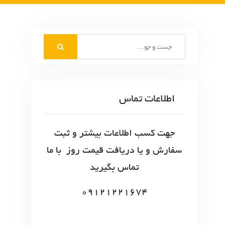
S
e
a
r
c
اطلاعات تماس
h
f
o
جهت کسب اطلاعات بیشتر و ثبت
r
سفارش و یا دریافت قیمت روز با ما
:
تماس بگیرید
09121221674