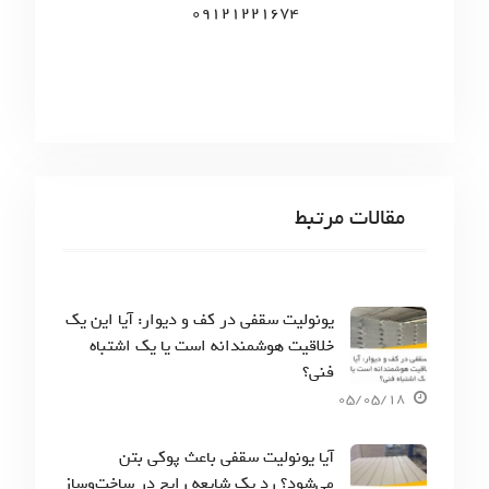
09121221674
مقالات مرتبط
یونولیت سقفی در کف و دیوار: آیا این یک
خلاقیت هوشمندانه است یا یک اشتباه
فنی؟
05/05/18
آیا یونولیت سقفی باعث پوکی بتن
می‌شود؟ رد یک شایعه رایج در ساخت‌وساز