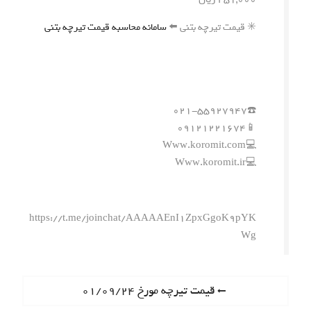
✳️ قیمت تیرچه بتنی ⬅️
سامانه محاسبه قیمت تیرچه بتنی
☎️۰۲۱-۵۵۹۲۷۹۴۷
📱۰۹۱۲۱۲۲۱۶۷۴
💻Www.koromit.com
💻Www.koromit.ir
https://t.me/joinchat/AAAAAEnI1ZpxGgoK9pYK
Wg
ر
P
قیمت تیرچه مورخ ۰۱/۰۹/۲۴
r