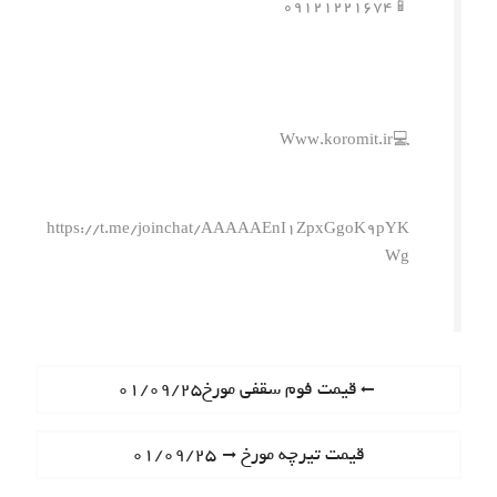
📱۰۹۱۲۱۲۲۱۶۷۴
💻Www.koromit.ir
https://t.me/joinchat/AAAAAEnI1ZpxGgoK9pYK
Wg
ر
P
قیمت فوم سقفی مورخ۰۱/۰۹/۲۵
r
ا
e
N
قیمت تیرچه مورخ ۰۱/۰۹/۲۵
ه
v
e