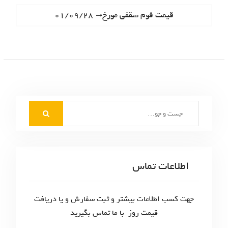
ا
e
N
قیمت فوم سقفی مورخ۰۱/۰۹/۲۸
ه
v
e
i
ب
x
o
t
ر
u
p
s
ی
o
p
s
ن
o
t
S
s
و
:
e
t
ش
a
:
r
ت
c
اطلاعات تماس
ه‌
h
f
ه
o
جهت کسب اطلاعات بیشتر و ثبت سفارش و یا دریافت
ا
r
قیمت روز با ما تماس بگیرید
: