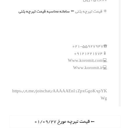
✳️ قیمت تیرچه بتنی ⬅️
سامانه محاسبه قیمت تیرچه بتنی
☎️۰۲۱-۵۵۹۲۷۹۴۷
📱۰۹۱۲۱۲۲۱۶۷۴
💻Www.koromit.com
💻Www.koromit.ir
https://t.me/joinchat/AAAAAEnI1ZpxGgoK9pYK
Wg
ر
P
قیمت تیرچه مورخ ۰۱/۰۹/۲۷
r