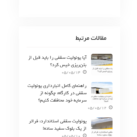
مقالات مرتبط
آیا یونولیت سقفی را باید قبل از
بتن‌ریزی خیس کرد؟
05/05/14
راهنمای کامل انبارداری یونولیت
سقفی در کارگاه: چگونه از
سرمایه خود محافظت کنیم؟
05/05/12
یونولیت سقفی استاندارد: فراتر
از یک بلوک سفید ساده!
05/05/10