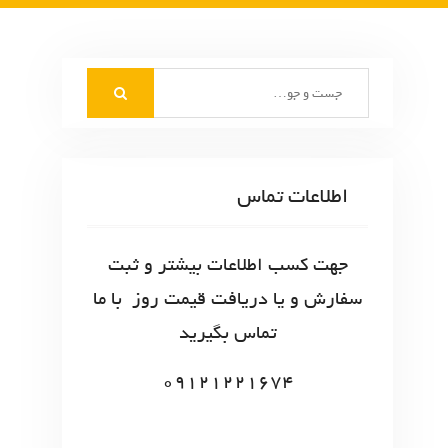
S
e
a
r
c
اطلاعات تماس
h
f
o
جهت کسب اطلاعات بیشتر و ثبت
r
سفارش و یا دریافت قیمت روز با ما
:
تماس بگیرید
09121221674