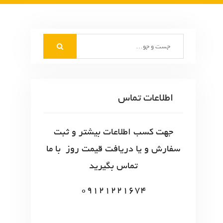
S
e
a
r
c
اطلاعات تماس
h
f
o
جهت کسب اطلاعات بیشتر و ثبت
r
سفارش و یا دریافت قیمت روز با ما
:
تماس بگیرید
09121221674