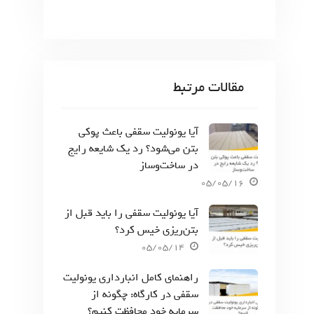
مقالات مرتبط
آیا یونولیت سقفی باعث پوکی
بتن می‌شود؟ رد یک شایعه رایج
در ساخت‌وساز
05/05/16
آیا یونولیت سقفی را باید قبل از
بتن‌ریزی خیس کرد؟
05/05/14
راهنمای کامل انبارداری یونولیت
سقفی در کارگاه: چگونه از
سرمایه خود محافظت کنیم؟