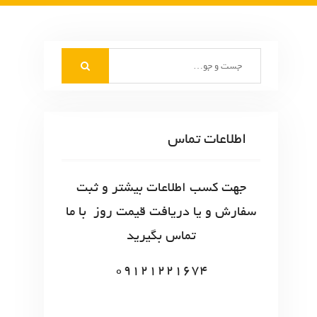
S
e
a
r
c
اطلاعات تماس
h
f
o
جهت کسب اطلاعات بیشتر و ثبت
r
سفارش و یا دریافت قیمت روز با ما
:
تماس بگیرید
09121221674