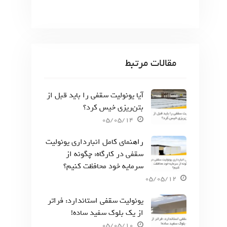
مقالات مرتبط
آیا یونولیت سقفی را باید قبل از
بتن‌ریزی خیس کرد؟
05/05/14
راهنمای کامل انبارداری یونولیت
سقفی در کارگاه: چگونه از
سرمایه خود محافظت کنیم؟
05/05/12
یونولیت سقفی استاندارد: فراتر
از یک بلوک سفید ساده!
05/05/10