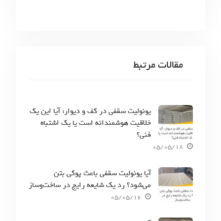
مقالات مرتبط
یونولیت سقفی در کف و دیوار: آیا این یک
خلاقیت هوشمندانه است یا یک اشتباه
فنی؟
05/05/18
آیا یونولیت سقفی باعث پوکی بتن
می‌شود؟ رد یک شایعه رایج در ساخت‌وساز
05/05/16