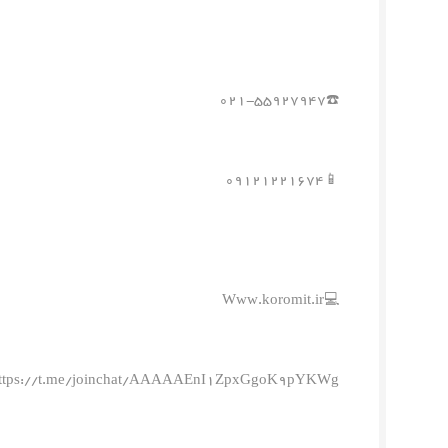
☎️۰۲۱-۵۵۹۲۷۹۴۷
📱۰۹۱۲۱۲۲۱۶۷۴
💻Www.koromit.ir
ttps://t.me/joinchat/AAAAAEnI1ZpxGgoK9pYKWg