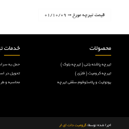
ر
N
قیمت تیرچه مورخ ۰۱/۱۰/۰۹
e
ا
x
t
ه
p
محصولات
خدمات تی
o
ب
s
تیرچه پاشنه بتنی ( تیرچه بلوک )
حمل به سراس
t
ر
:
تیرچه کرومیت ( فلزی )
تحویل در اس
یونولیت و پلاستوفوم سقفی تیرچه
محاسبه و طر
ی
ن
و
اجرا شده توسط:
کرومیت دات ای ار