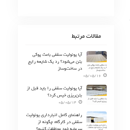
مقالات مرتبط
آیا یونولیت سقفی باعث پوکی
بتن می‌شود؟ رد یک شایعه رایج
در ساخت‌وساز
05/05/16
آیا یونولیت سقفی را باید قبل از
بتن‌ریزی خیس کرد؟
05/05/14
راهنمای کامل انبارداری یونولیت
سقفی در کارگاه: چگونه از
سرمایه خود محافظت کنیم؟