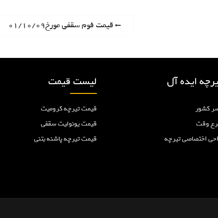
P
قیمت فوم سقفی مورخ۰۱/۱۰/۰۹
r
e
v
i
رچه ایده آل
لیست قیمت
o
u
ر کشور
قیمت تیرچه کرومیت
s
p
رع وقت
قیمت یونولیت سقفی
o
احی اختصاصی تیرچه
قیمت تیرچه پاشنه بتنی
s
t
: