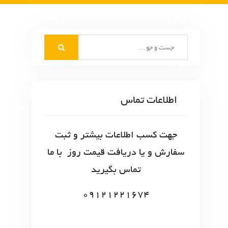
S
e
a
r
c
اطلاعات تماس
h
f
o
جهت کسب اطلاعات بیشتر و ثبت
r
سفارش و یا دریافت قیمت روز با ما
:
تماس بگیرید
09121221674