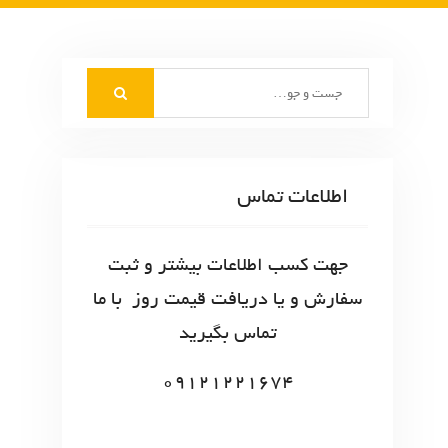
S
e
a
r
c
اطلاعات تماس
h
f
o
جهت کسب اطلاعات بیشتر و ثبت
r
سفارش و یا دریافت قیمت روز با ما
:
تماس بگیرید
09121221674