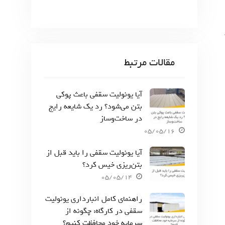
مقالات مرتبط
آیا یونولیت سقفی باعث پوکی
بتن می‌شود؟ رد یک شایعه رایج
در ساخت‌وساز
05/05/16
آیا یونولیت سقفی را باید قبل از
بتن‌ریزی خیس کرد؟
05/05/14
راهنمای کامل انبارداری یونولیت
سقفی در کارگاه: چگونه از
سرمایه خود محافظت کنیم؟