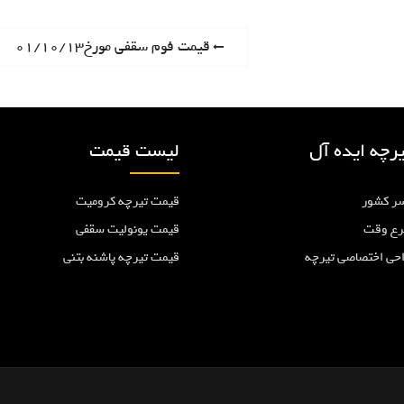
P
قیمت فوم سقفی مورخ۰۱/۱۰/۱۳
r
e
v
i
رچه ایده آل
لیست قیمت
o
u
ر کشور
قیمت تیرچه کرومیت
s
p
رع وقت
قیمت یونولیت سقفی
o
احی اختصاصی تیرچه
قیمت تیرچه پاشنه بتنی
s
t
: