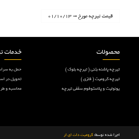
ر
N
قیمت تیرچه مورخ ۰۱/۱۰/۱۳
e
ا
x
t
ه
p
محصولات
خدمات تی
o
ب
s
تیرچه پاشنه بتنی ( تیرچه بلوک )
حمل به سراس
t
ر
:
تیرچه کرومیت ( فلزی )
تحویل در اس
یونولیت و پلاستوفوم سقفی تیرچه
محاسبه و طر
ی
ن
و
اجرا شده توسط:
کرومیت دات ای ار