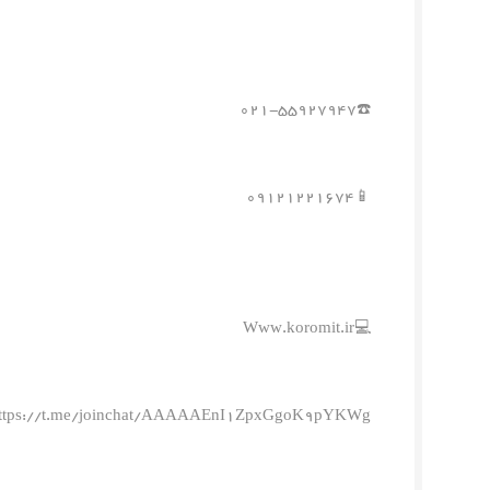
☎️۰۲۱-۵۵۹۲۷۹۴۷
📱۰۹۱۲۱۲۲۱۶۷۴
💻Www.koromit.ir
ttps://t.me/joinchat/AAAAAEnI1ZpxGgoK9pYKWg