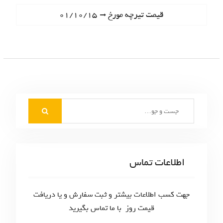
ا
e
N
قیمت تیرچه مورخ ۰۱/۱۰/۱۵
ه
v
e
i
ب
x
o
t
ر
u
p
s
ی
o
p
s
ن
o
t
S
s
و
:
e
t
ش
a
:
r
ت
c
اطلاعات تماس
ه‌
h
f
ه
o
جهت کسب اطلاعات بیشتر و ثبت سفارش و یا دریافت
ا
r
قیمت روز با ما تماس بگیرید
: