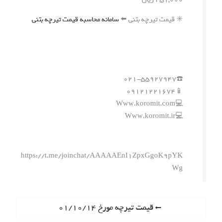
✳️ قیمت تیرچه بتنی ⬅️
سامانه محاسبه قیمت تیرچه بتنی
☎️۰۲۱-۵۵۹۲۷۹۴۷
📱۰۹۱۲۱۲۲۱۶۷۴
💻Www.koromit.com
💻Www.koromit.ir
https://t.me/joinchat/AAAAAEnI1ZpxGgoK9pYK
Wg
ر
P
قیمت تیرچه مورخ ۰۱/۱۰/۱۴
r