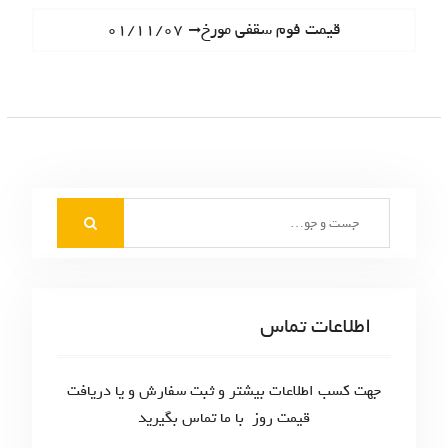
ا
e
N
قیمت فوم سقفی مورخ۰۱/۱۱/۰۷
ه
v
e
i
ب
x
o
t
ر
u
p
s
ی
o
p
s
ن
o
t
S
s
و
:
e
t
ش
a
:
r
ت
c
اطلاعات تماس
ه‌
h
f
ه
o
جهت کسب اطلاعات بیشتر و ثبت سفارش و یا دریافت
ا
r
قیمت روز با ما تماس بگیرید
: