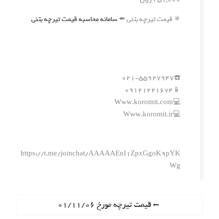
✳️ قیمت تیرچه بتنی ⬅️
سامانه محاسبه قیمت تیرچه بتنی
☎️۰۲۱-۵۵۹۲۷۹۴۷
📱۰۹۱۲۱۲۲۱۶۷۴
💻Www.koromit.com
💻Www.koromit.ir
https://t.me/joinchat/AAAAAEnI1ZpxGgoK9pYK
Wg
ر
P
قیمت تیرچه مورخ ۰۱/۱۱/۰۶
r