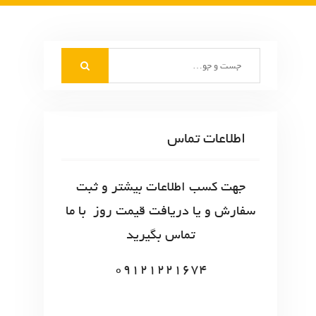
S
e
a
r
c
اطلاعات تماس
h
f
o
جهت کسب اطلاعات بیشتر و ثبت
r
سفارش و یا دریافت قیمت روز با ما
:
تماس بگیرید
09121221674