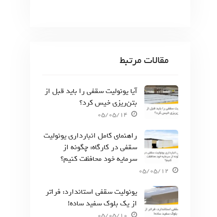
مقالات مرتبط
آیا یونولیت سقفی را باید قبل از
بتن‌ریزی خیس کرد؟
05/05/14
راهنمای کامل انبارداری یونولیت
سقفی در کارگاه: چگونه از
سرمایه خود محافظت کنیم؟
05/05/12
یونولیت سقفی استاندارد: فراتر
از یک بلوک سفید ساده!
05/05/10