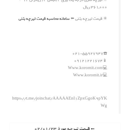
۳۶۱,۰۰۰ ریال
✳️ قیمت تیرچه بتنی ⬅️
سامانه محاسبه قیمت تیرچه بتنی
☎️۰۲۱-۵۵۹۲۷۹۴۷
📱۰۹۱۲۱۲۲۱۶۷۴
💻Www.koromit.com
💻Www.koromit.ir
https://t.me/joinchat/AAAAAEnI1ZpxGgoK9pYK
Wg
ر
P
قیمت تیرچه مورخ ۰۲/۰۱/۲۳