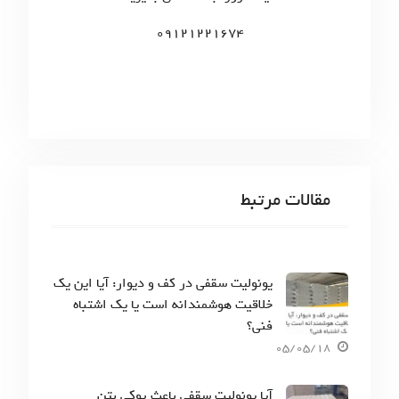
:
09121221674
مقالات مرتبط
یونولیت سقفی در کف و دیوار: آیا این یک
خلاقیت هوشمندانه است یا یک اشتباه
فنی؟
05/05/18
آیا یونولیت سقفی باعث پوکی بتن