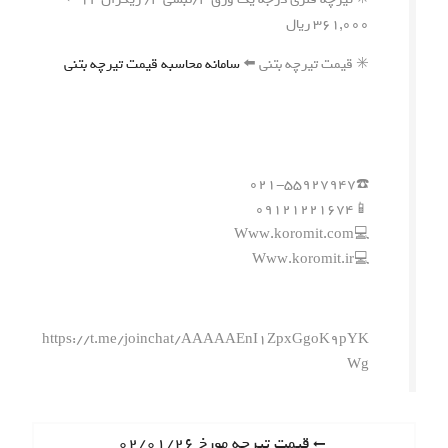
۳۶۱,۰۰۰ ریال
✳️ قیمت تیرچه بتنی ⬅️
سامانه محاسبه قیمت تیرچه بتنی
☎️۰۲۱-۵۵۹۲۷۹۴۷
📱۰۹۱۲۱۲۲۱۶۷۴
💻Www.koromit.com
💻Www.koromit.ir
https://t.me/joinchat/AAAAAEnI1ZpxGgoK9pYK
Wg
ر
P
قیمت تیرچه مورخ ۰۲/۰۱/۲۶