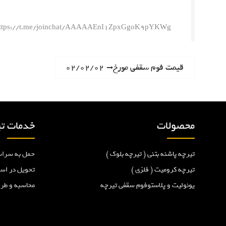
ttps://t.me/joinchat/AAAAAEnI1ZpxGgoK9pYKWg
ر
N
قیمت فوم سقفی مورخ۰۲/۰۲/۰۲
e
ا
x
t
ه
p
محصولات
خدمات تی
o
ب
s
تیرچه پاشنه بتنی ( تیرچه بلوک )
حمل به سراس
t
ر
:
تیرچه کرومیت ( فلزی )
تحویل در اس
یونولیت و پلاستوفوم سقفی تیرچه
محاسبه و طر
ی
ن