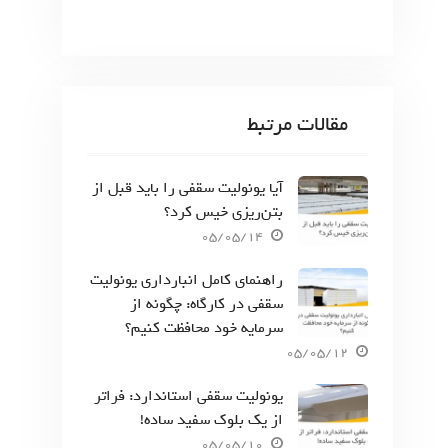
مقالات مرتبط
آیا یونولیت سقفی را باید قبل از
بتن‌ریزی خیس کرد؟
05/05/14
راهنمای کامل انبارداری یونولیت
سقفی در کارگاه: چگونه از
سرمایه خود محافظت کنیم؟
05/05/12
یونولیت سقفی استاندارد: فراتر
از یک بلوک سفید ساده!
05/05/10