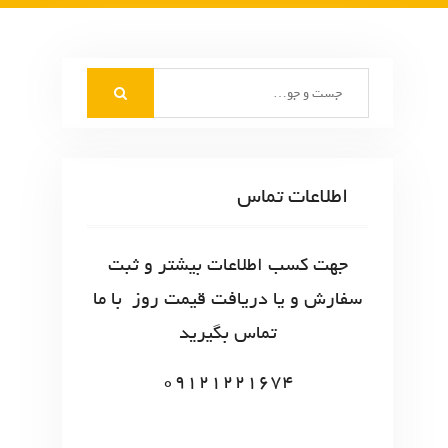
S
e
a
r
c
اطلاعات تماس
h
f
o
جهت کسب اطلاعات بیشتر و ثبت
r
سفارش و یا دریافت قیمت روز با ما
:
تماس بگیرید
09121221674