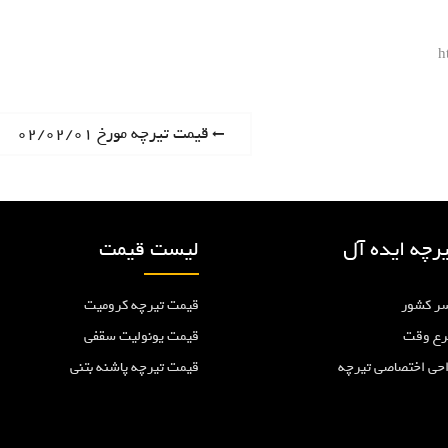
h
P
قیمت تیرچه مورخ ۰۲/۰۲/۰۱
r
e
v
i
رچه ایده آل
لیست قیمت
o
u
ر کشور
قیمت تیرچه کرومیت
s
p
رع وقت
قیمت یونولیت سقفی
o
احی اختصاصی تیرچه
قیمت تیرچه پاشنه بتنی
s
t
: