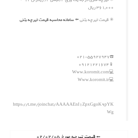
۳۶۱,۰۰۰ ریال
✳️ قیمت تیرچه بتنی ⬅️
سامانه محاسبه قیمت تیرچه بتنی
☎️۰۲۱-۵۵۹۲۷۹۴۷
📱۰۹۱۲۱۲۲۱۶۷۴
💻Www.koromit.com
💻Www.koromit.ir
https://t.me/joinchat/AAAAAEnI1ZpxGgoK9pYK
Wg
ر
P
قیمت تیرچه مورخ ۰۲/۰۲/۰۵