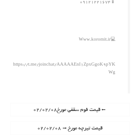
📱۰۹۱۲۱۲۲۱۶۷۴
💻Www.koromit.ir
https://t.me/joinchat/AAAAAEnI1ZpxGgoK9pYK
Wg
ر
P
قیمت فوم سقفی مورخ۰۲/۰۲/۰۸
r
ا
e
N
قیمت تیرچه مورخ ۰۲/۰۲/۰۸
ه
v
e