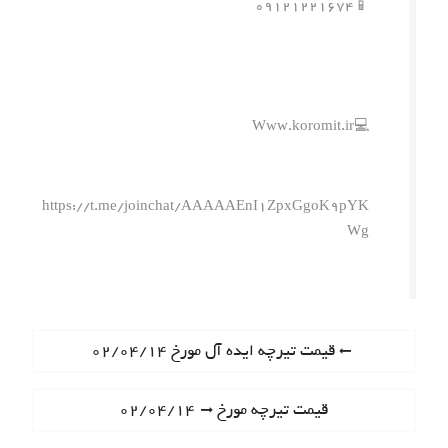
📱۰۹۱۲۱۲۲۱۶۷۴
💻Www.koromit.ir
https://t.me/joinchat/AAAAAEnI1ZpxGgoK9pYK
Wg
ر
P
قیمت تیرچه ایده آل مورخ ۰۲/۰۴/۱۴
r
ا
e
N
قیمت تیرچه مورخ ۰۲/۰۴/۱۴
ه
v
e