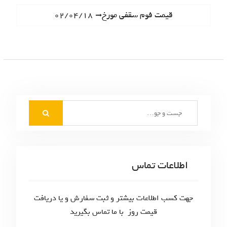
ا
e
N
قیمت فوم سقفی مورخ۰۲/۰۴/۱۸
ه
v
e
i
ب
x
o
t
ر
u
p
s
ی
o
p
s
ن
o
t
S
s
و
:
e
t
ش
a
:
r
ت
c
اطلاعات تماس
ه‌
h
f
ه
o
جهت کسب اطلاعات بیشتر و ثبت سفارش و یا دریافت
ا
r
قیمت روز با ما تماس بگیرید
: