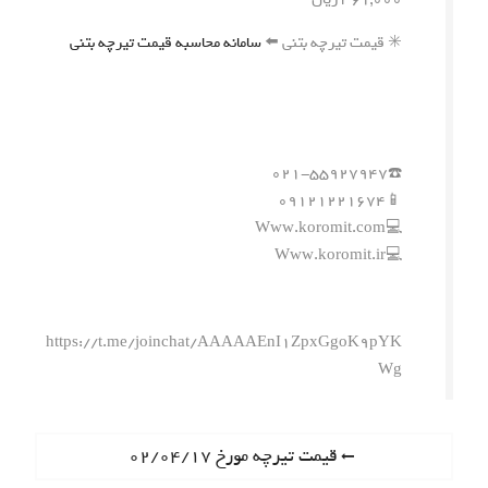
✳️ قیمت تیرچه بتنی ⬅️
سامانه محاسبه قیمت تیرچه بتنی
☎️۰۲۱-۵۵۹۲۷۹۴۷
📱۰۹۱۲۱۲۲۱۶۷۴
💻Www.koromit.com
💻Www.koromit.ir
https://t.me/joinchat/AAAAAEnI1ZpxGgoK9pYK
Wg
ر
P
قیمت تیرچه مورخ ۰۲/۰۴/۱۷
r