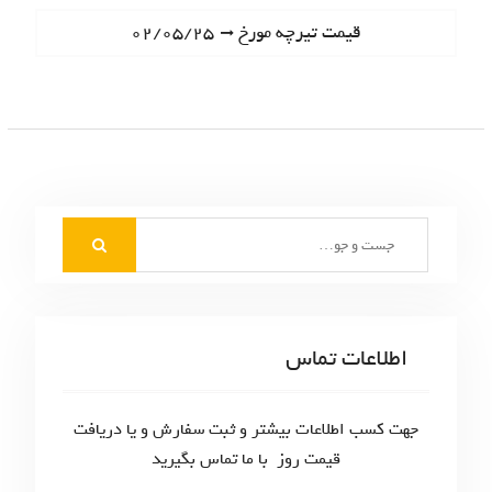
ا
e
N
قیمت تیرچه مورخ ۰۲/۰۵/۲۵
ه
v
e
i
ب
x
o
t
ر
u
p
s
ی
o
p
s
ن
o
t
S
s
و
:
e
t
ش
a
:
r
ت
c
اطلاعات تماس
ه‌
h
f
ه
o
جهت کسب اطلاعات بیشتر و ثبت سفارش و یا دریافت
ا
r
قیمت روز با ما تماس بگیرید
: