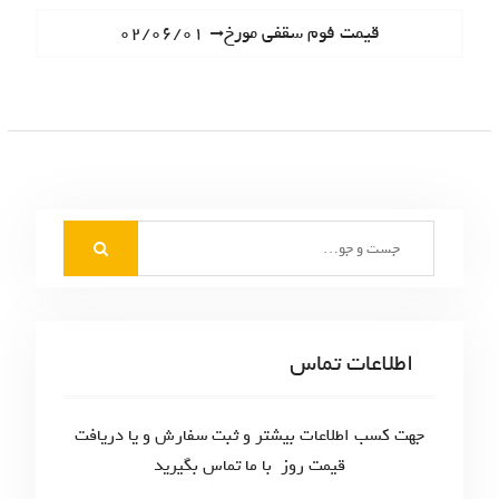
ا
e
N
قیمت فوم سقفی مورخ۰۲/۰۶/۰۱
ه
v
e
i
ب
x
o
t
ر
u
p
s
ی
o
p
s
ن
o
t
S
s
و
:
e
t
ش
a
:
r
ت
c
اطلاعات تماس
ه‌
h
f
ه
o
جهت کسب اطلاعات بیشتر و ثبت سفارش و یا دریافت
ا
r
قیمت روز با ما تماس بگیرید
: