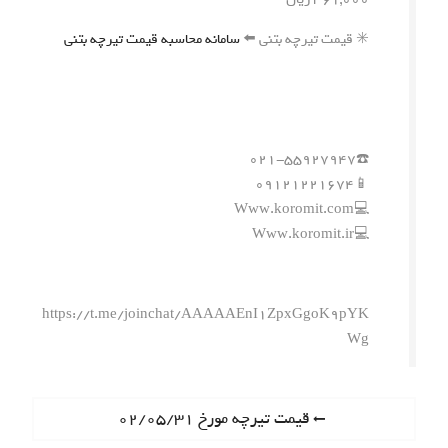
✳️ قیمت تیرچه بتنی ⬅️
سامانه محاسبه قیمت تیرچه بتنی
☎️۰۲۱-۵۵۹۲۷۹۴۷
📱۰۹۱۲۱۲۲۱۶۷۴
💻Www.koromit.com
💻Www.koromit.ir
https://t.me/joinchat/AAAAAEnI1ZpxGgoK9pYK
Wg
ر
P
قیمت تیرچه مورخ ۰۲/۰۵/۳۱
r