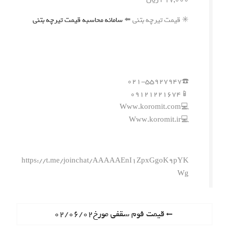
✳️ قیمت تیرچه بتنی ⬅️
سامانه محاسبه قیمت تیرچه بتنی
☎️۰۲۱-۵۵۹۲۷۹۴۷
📱۰۹۱۲۱۲۲۱۶۷۴
💻Www.koromit.com
💻Www.koromit.ir
https://t.me/joinchat/AAAAAEnI1ZpxGgoK9pYK
Wg
ر
P
قیمت فوم سقفی مورخ۰۲/۰۶/۰۲
r