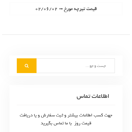
ا
e
N
قیمت تیرچه مورخ ۰۲/۰۶/۰۲
ه
v
e
i
ب
x
o
t
ر
u
p
s
ی
o
p
s
ن
o
t
S
s
و
:
e
t
ش
a
:
r
ت
c
اطلاعات تماس
ه‌
h
f
ه
o
جهت کسب اطلاعات بیشتر و ثبت سفارش و یا دریافت
ا
r
قیمت روز با ما تماس بگیرید
: