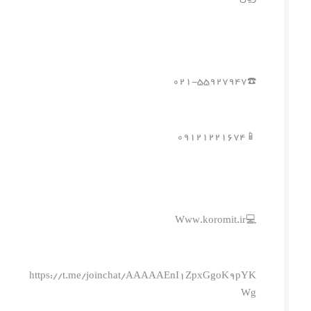
☎️۰۲۱-۵۵۹۲۷۹۴۷
📱۰۹۱۲۱۲۲۱۶۷۴
💻Www.koromit.ir
https://t.me/joinchat/AAAAAEnI1ZpxGgoK9pYK
Wg