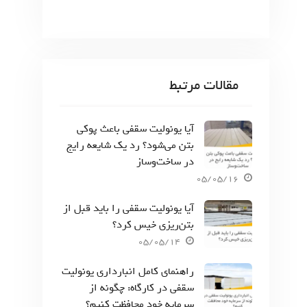
مقالات مرتبط
آیا یونولیت سقفی باعث پوکی
بتن می‌شود؟ رد یک شایعه رایج
در ساخت‌وساز
05/05/16
آیا یونولیت سقفی را باید قبل از
بتن‌ریزی خیس کرد؟
05/05/14
راهنمای کامل انبارداری یونولیت
سقفی در کارگاه: چگونه از
سرمایه خود محافظت کنیم؟