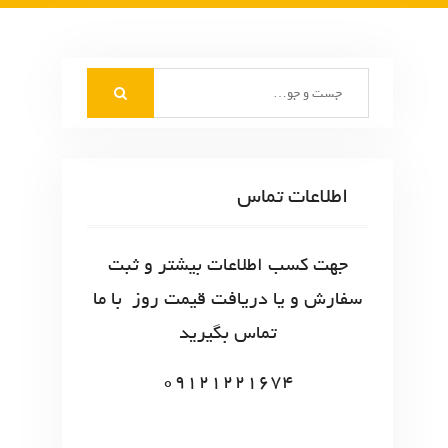
S
e
a
r
c
اطلاعات تماس
h
f
o
جهت کسب اطلاعات بیشتر و ثبت
r
سفارش و یا دریافت قیمت روز با ما
:
تماس بگیرید
09121221674