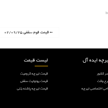
h
P
قیمت فوم سقفی ۰۲/۰۹/۲۵
r
e
v
i
رچه ایده آل
لیست قیمت
o
u
ر کشور
قیمت تیرچه کرومیت
s
p
رع وقت
قیمت یونولیت سقفی
o
احی اختصاصی تیرچه
قیمت تیرچه پاشنه بتنی
s
t
: