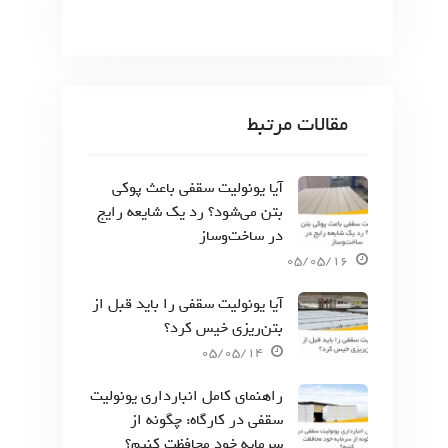
مقالات مرتبط
آیا یونولیت سقفی باعث پوکی
بتن می‌شود؟ رد یک شایعه رایج
در ساخت‌وساز
05/05/16
آیا یونولیت سقفی را باید قبل از
بتن‌ریزی خیس کرد؟
05/05/14
راهنمای کامل انبارداری یونولیت
سقفی در کارگاه: چگونه از
سرمایه خود محافظت کنیم؟