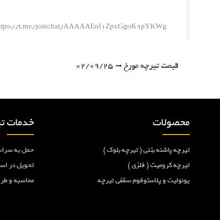
ttps://t.me/joinchat/AAAAAEnI1ZpxGgoK9pYKWg
ر
N
قیمت تیرچه مورخ ۰۲/۰۹/۲۵
e
ا
x
t
ه
p
محصولات
خدمات تی
o
ب
s
تیرچه پاشنه بتنی ( تیرچه بلوک )
حمل به سراس
t
ر
:
تیرچه کرومیت ( فلزی )
تحویل در اس
یونولیت و پلاستوفوم سقفی تیرچه
محاسبه و طر
ی
ن