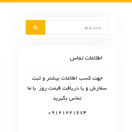
S
e
a
r
c
اطلاعات تماس
h
f
o
جهت کسب اطلاعات بیشتر و ثبت
r
سفارش و یا دریافت قیمت روز با ما
:
تماس بگیرید
09121221674