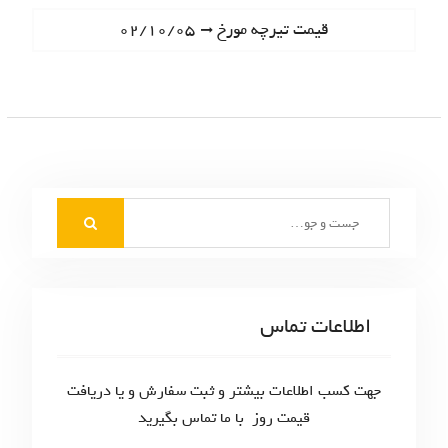
ا
e
N
قیمت تیرچه مورخ ۰۲/۱۰/۰۵
ه
v
e
i
ب
x
o
t
ر
u
p
s
ی
o
p
s
ن
o
t
S
s
و
:
e
t
ش
a
:
r
ت
c
اطلاعات تماس
ه‌
h
f
ه
o
جهت کسب اطلاعات بیشتر و ثبت سفارش و یا دریافت
ا
r
قیمت روز با ما تماس بگیرید
: