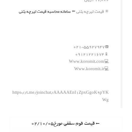
✳️ قیمت تیرچه بتنی ⬅️
سامانه محاسبه قیمت تیرچه بتنی
☎️۰۲۱-۵۵۹۲۷۹۴۷
📱۰۹۱۲۱۲۲۱۶۷۴
💻Www.koromit.com
💻Www.koromit.ir
https://t.me/joinchat/AAAAAEnI1ZpxGgoK9pYK
Wg
ر
P
قیمت فوم سقفی مورخ۰۲/۱۰/۰۵
r