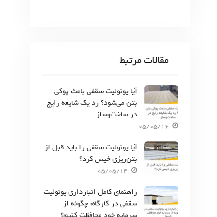
مقالات مرتبط
آیا یونولیت سقفی باعث پوکی
بتن می‌شود؟ رد یک شایعه رایج
در ساخت‌وساز
05/05/16
آیا یونولیت سقفی را باید قبل از
بتن‌ریزی خیس کرد؟
05/05/14
راهنمای کامل انبارداری یونولیت
سقفی در کارگاه: چگونه از
سرمایه خود محافظت کنیم؟