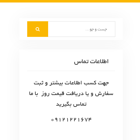
S
e
a
r
c
اطلاعات تماس
h
f
o
جهت کسب اطلاعات بیشتر و ثبت
r
سفارش و یا دریافت قیمت روز با ما
:
تماس بگیرید
09121221674