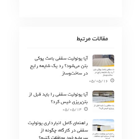
مقالات مرتبط
آیا یونولیت سقفی باعث پوکی
بتن می‌شود؟ رد یک شایعه رایج
در ساخت‌وساز
05/05/16
آیا یونولیت سقفی را باید قبل از
بتن‌ریزی خیس کرد؟
05/05/14
راهنمای کامل انبارداری یونولیت
سقفی در کارگاه: چگونه از
سرمایه خود محافظت کنیم؟