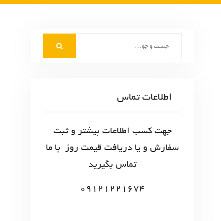
S
e
a
r
c
اطلاعات تماس
h
f
o
جهت کسب اطلاعات بیشتر و ثبت
r
سفارش و یا دریافت قیمت روز با ما
:
تماس بگیرید
09121221674