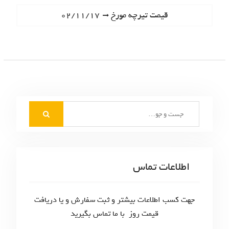
ا
e
N
قیمت تیرچه مورخ ۰۲/۱۱/۱۷
ه
v
e
i
ب
x
o
t
ر
u
p
s
ی
o
p
s
ن
o
t
S
s
و
:
e
t
ش
a
:
r
ت
c
اطلاعات تماس
ه‌
h
f
ه
o
جهت کسب اطلاعات بیشتر و ثبت سفارش و یا دریافت
ا
r
قیمت روز با ما تماس بگیرید
: