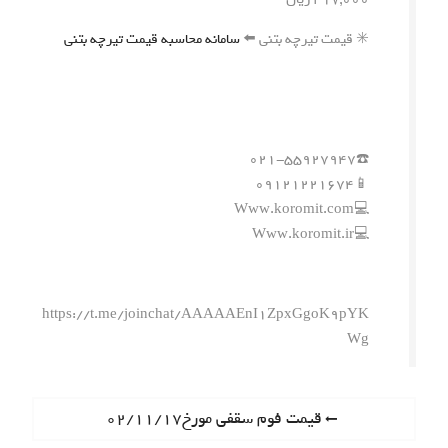
✳️ قیمت تیرچه بتنی ⬅️
سامانه محاسبه قیمت تیرچه بتنی
☎️۰۲۱-۵۵۹۲۷۹۴۷
📱۰۹۱۲۱۲۲۱۶۷۴
💻Www.koromit.com
💻Www.koromit.ir
https://t.me/joinchat/AAAAAEnI1ZpxGgoK9pYK
Wg
ر
P
قیمت فوم سقفی مورخ۰۲/۱۱/۱۷
r