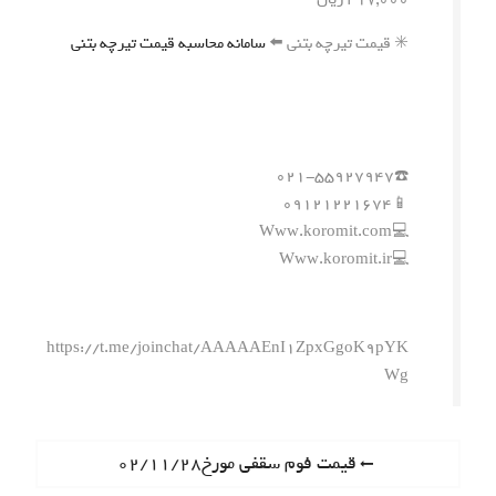
✳️ قیمت تیرچه بتنی ⬅️
سامانه محاسبه قیمت تیرچه بتنی
☎️۰۲۱-۵۵۹۲۷۹۴۷
📱۰۹۱۲۱۲۲۱۶۷۴
💻Www.koromit.com
💻Www.koromit.ir
https://t.me/joinchat/AAAAAEnI1ZpxGgoK9pYK
Wg
ر
P
قیمت فوم سقفی مورخ۰۲/۱۱/۲۸
r