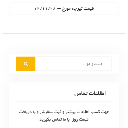
ا
e
N
قیمت تیرچه مورخ ۰۲/۱۱/۲۸
ه
v
e
i
ب
x
o
t
ر
u
p
s
ی
o
p
s
ن
o
t
S
s
و
:
e
t
ش
a
:
r
ت
c
اطلاعات تماس
ه‌
h
f
ه
o
جهت کسب اطلاعات بیشتر و ثبت سفارش و یا دریافت
ا
r
قیمت روز با ما تماس بگیرید
: