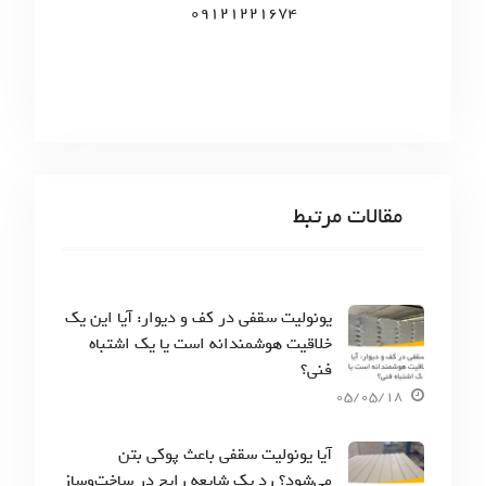
09121221674
مقالات مرتبط
یونولیت سقفی در کف و دیوار: آیا این یک
خلاقیت هوشمندانه است یا یک اشتباه
فنی؟
05/05/18
آیا یونولیت سقفی باعث پوکی بتن
می‌شود؟ رد یک شایعه رایج در ساخت‌وساز