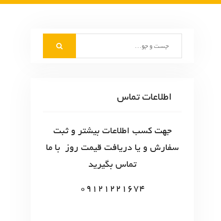
S
e
a
r
c
اطلاعات تماس
h
f
o
جهت کسب اطلاعات بیشتر و ثبت
r
سفارش و یا دریافت قیمت روز با ما
:
تماس بگیرید
09121221674