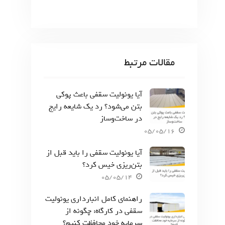
مقالات مرتبط
آیا یونولیت سقفی باعث پوکی
بتن می‌شود؟ رد یک شایعه رایج
در ساخت‌وساز
05/05/16
آیا یونولیت سقفی را باید قبل از
بتن‌ریزی خیس کرد؟
05/05/14
راهنمای کامل انبارداری یونولیت
سقفی در کارگاه: چگونه از
سرمایه خود محافظت کنیم؟