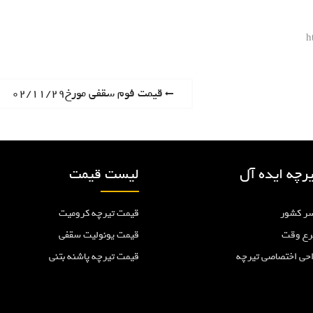
h
P
قیمت فوم سقفی مورخ۰۲/۱۱/۲۹
r
e
v
i
رچه ایده آل
لیست قیمت
o
u
ر کشور
قیمت تیرچه کرومیت
s
p
رع وقت
قیمت یونولیت سقفی
o
احی اختصاصی تیرچه
قیمت تیرچه پاشنه بتنی
s
t
: