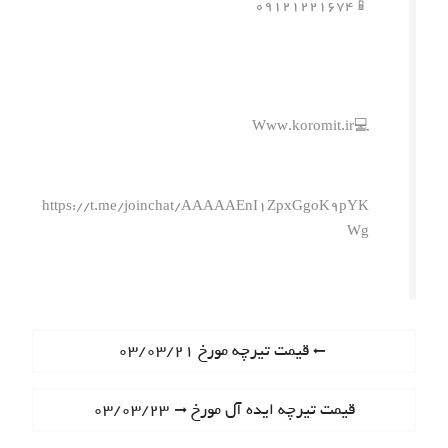
📱۰۹۱۲۱۲۲۱۶۷۴
💻Www.koromit.ir
https://t.me/joinchat/AAAAAEnI1ZpxGgoK9pYK
Wg
ر
P
قیمت تیرچه مورخ ۰۳/۰۳/۲۱
r
ا
e
N
قیمت تیرچه ایده آل مورخ ۰۳/۰۳/۲۳
ه
v
e