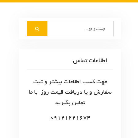
S
e
a
r
c
اطلاعات تماس
h
f
o
جهت کسب اطلاعات بیشتر و ثبت
r
سفارش و یا دریافت قیمت روز با ما
:
تماس بگیرید
09121221674