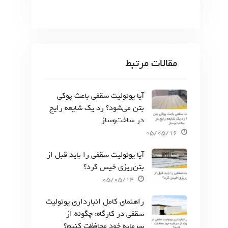
مقالات مرتبط
آیا یونولیت سقفی باعث پوکی
بتن می‌شود؟ رد یک شایعه رایج
در ساخت‌وساز
05/05/16
آیا یونولیت سقفی را باید قبل از
بتن‌ریزی خیس کرد؟
05/05/14
راهنمای کامل انبارداری یونولیت
سقفی در کارگاه: چگونه از
سرمایه خود محافظت کنیم؟